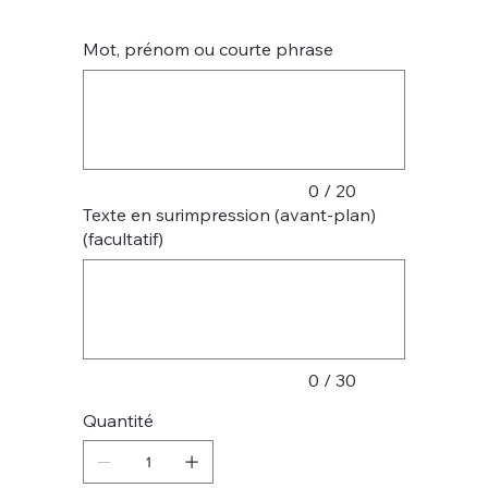
Mot, prénom ou courte phrase
Jusqu'à
20
caractères.
0 / 20
Texte en surimpression (avant-plan)
(facultatif)
Jusqu'à
30
caractères.
0 / 30
Quantité