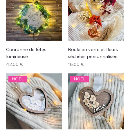
Couronne de fêtes
Boule en verre et fleurs
lumineuse
séchées personnalisée
Prix
Prix
42,00 €
18,60 €
NOËL
NOËL