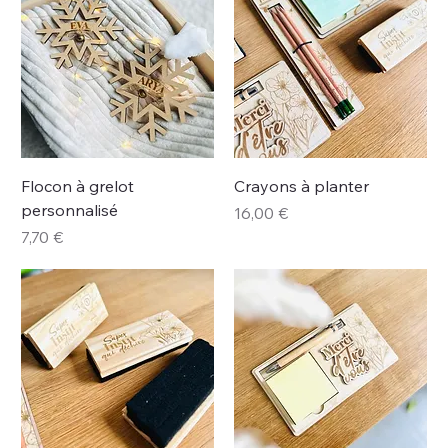
Flocon à grelot
Crayons à planter
personnalisé
Prix
16,00 €
Prix
7,70 €