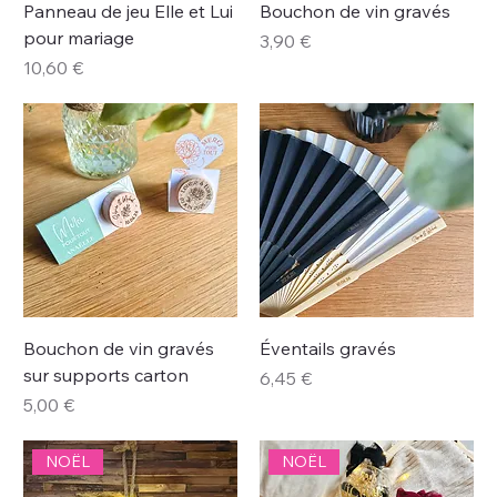
Panneau de jeu Elle et Lui
Bouchon de vin gravés
pour mariage
Prix
3,90 €
Prix
10,60 €
Bouchon de vin gravés
Éventails gravés
sur supports carton
Prix
6,45 €
Prix
5,00 €
NOËL
NOËL