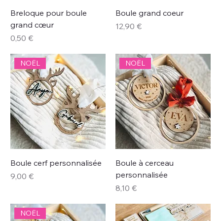
Breloque pour boule
Boule grand coeur
grand cœur
Prix
12,90 €
Prix
0,50 €
NOËL
NOËL
Boule cerf personnalisée
Boule à cerceau
personnalisée
Prix
9,00 €
Prix
8,10 €
NOËL