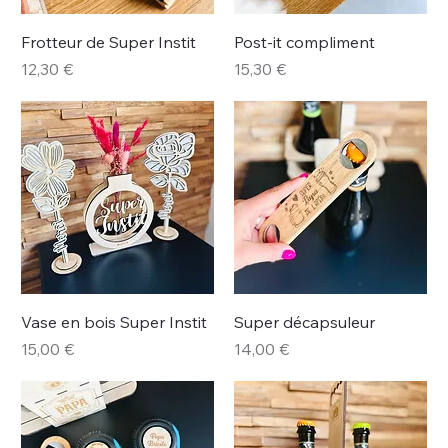
Frotteur de Super Instit
Post-it compliment
Prix
Prix
12,30 €
15,30 €
Vase en bois Super Instit
Super décapsuleur
Prix
Prix
15,00 €
14,00 €