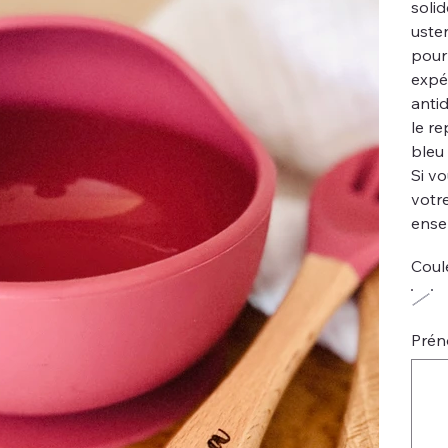
soli
uste
pour
expér
anti
le r
bleu 
Si v
votre
ense
Coul
Préno
Jusqu'à
15
caractèr