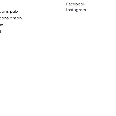
Facebook
Instagram
tions pub
tions graph
ue
t