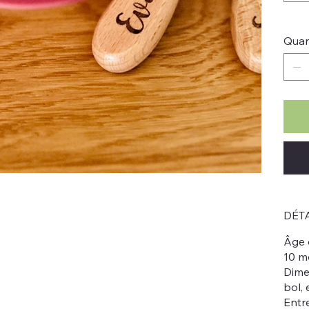
Quan
DÉTA
Âge d
10 mo
Dimen
bol, 
Entr