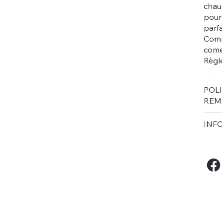
chau
pour 
parfa
Comp
come
Règl
POL
REM
INF